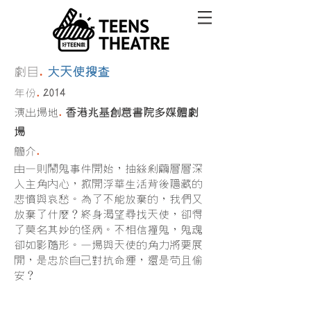
.
劇目
大天使搜查
.
2014
年份
.
演出場地
香港兆基創意書院多媒體劇
場
.
簡介
由一則鬧鬼事
件開始，抽絲剝繭層層深
入主角內心，掀開浮華生活背後隱藏的
悲憤與哀愁。為了不能放棄的，我們又
放棄了什麼？終身渴望尋找天使，卻得
了莫名其妙的怪病。不相信撞鬼，鬼魂
卻如影隨形。一場與天使的角力將要展
開，是忠於自己對抗命運，還是苟且偷
安？