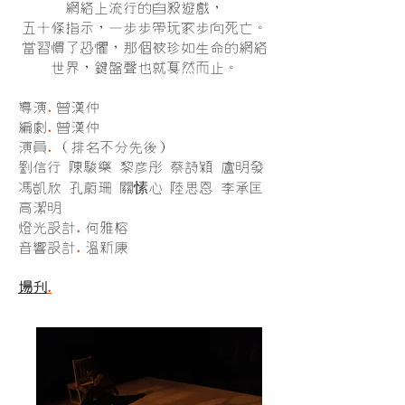
網絡上流行的自殺遊戲，
五十條指示，一
步步帶玩家步向死亡。
當習慣了恐懼，那個被珍如生命的網絡
世界，鍵盤聲也
就戛然而止。
.
導演
曾漢仲
.
編劇
曾漢仲
.
演員
（排名不分先後）
劉信行 陳駿樂 黎彥彤 蔡詩穎 盧明發
愫
馮凱欣 孔蔚珊 關
心 陸思恩 李承匡
高潔明
.
燈光設計
何雅榕
.
音響設計
溫新康
.
場刊