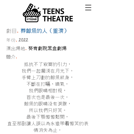
.
劇目
葬鯨魚的人（重演）
.
2022
年份
.
演出場地
葵青劇院黑
盒劇場
.
簡介
抵抗不了寂寞的引力，
我們一起擱淺在月光下。
手臂上刀劃的鯨魚紋身，
嗝
不斷在打
、噴氣。
我們眼睛相對視，
首次也是最後一次。
鯨魚的眼睛沒有淚腺，
所以我們只好笑。
最後下顎微微鬆開，
着
直至那副讓人誤以為永遠帶
微笑的表
情消失為止。