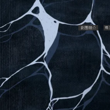
劇團簡介
導