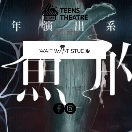
攝影贊助
〈回主頁
〈回場刊主頁