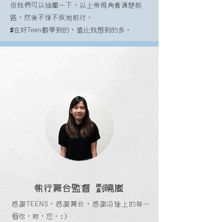
但我們可以抽離一下，以上帝視角看清楚前
路，然後不徐不疾地前行。
Teen
#在好
戲學到的，遠比我想到的多。
後台工作人員
執行舞台監督 劉曉嵐
TEENS
感謝
，感謝舞台，感謝沿途上的每一
個你，妳，您。:)