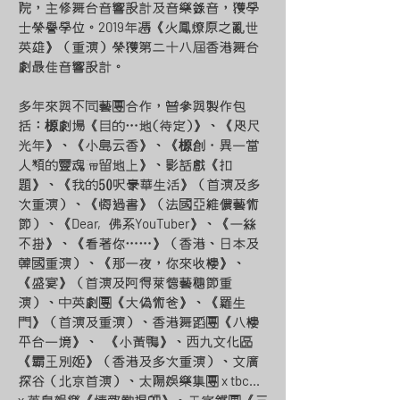
院，主修舞台音響設計及音樂錄音，獲學
2019
士榮譽學位。
年憑《火鳳燎原之亂世
英雄》（重演）榮獲第二十八屆香港舞台
劇最佳音響設計。
多年來與不同藝團合作，曾參與製作包
榞
括：
劇場《目的…地(待定)》、《咫尺
榞
光年》、《小島云香》、《
創．異－當
人類的靈魂滯留地上》、影話戲《扣
題》、《我的50呎豪華生活》（首演及多
次重演）、《悔過書》（法國亞維儂藝術
Dear,
YouTuber
節）、《
佛系
》、《一絲
不掛》、《看著你……》（香港、日本及
韓國重演）、《那一夜，你來收樓》、
《盛宴》（首演及阿得萊德藝穗節重
演）、中英劇團《大偽術爸》、《羅生
門》（首演及重演）、香港舞蹈團《八樓
平台－境》、 《小黃鴨》、西九文化區
《霸王別姬》（香港及多次重演）、文廣
x tbc...
探谷（北京首演）、太陽娛樂集團