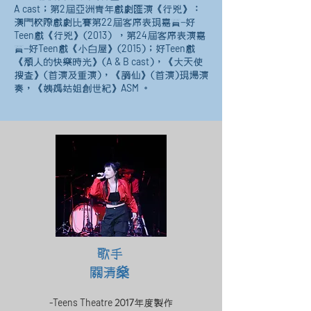
A cast
2
；第
屆亞洲青年戲劇匯演《行兇》：
22
澳門校際戲劇比賽第
屆客席表現嘉賓-好
Teen
2013
24
戲
《行兇》(
) ，第
屆客席表演嘉
Teen
2015
Teen
賓-好
戲
《小白屋》(
)；好
戲
A & B cast
《頹人的快樂時光》(
)，《大天使
搜查》(首演及重演)，《謫仙》(首演)現場演
ASM
奏，《姨媽姑姐創世紀》
。
歌手
燊
關清
2017
-Teens Theatre
年度製作