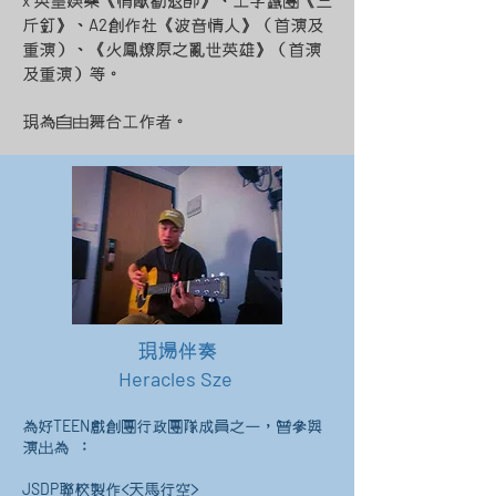
x
英皇娛樂《情敵勸退師》、工字鐵團《三
A2
斤釘》、
創作社《波音情人》（首演及
重演）、《火鳳燎原之亂世英雄》（首演
及重演）等。
現為自由舞台工作者。
現場伴奏
Heracles Sze
TEEN
為好
戲創團行政團隊成員之一，曾參與
演出為 ：
JSDP
聯校製作<天馬行空>