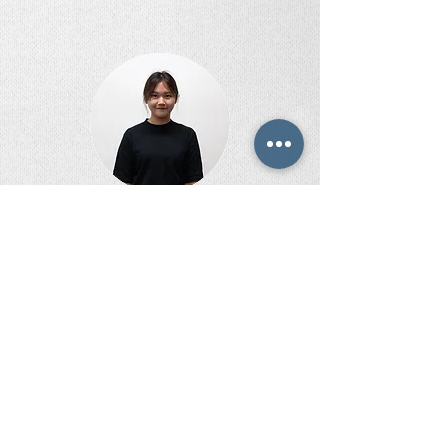
璇
助理舞台監督 林嘉
由於第一次置身其中，所以都係由淺入深既階
SM
段，了解下
既工作。係入面都學到好多，
咁
令我發覺到後台人員工作唔淨只係搬道具
簡
單，仲要兼顧好多好細微既工作流程，明白做
SM
要保持清醒，同埋主動幫忙呢個道理，而
且經驗要慢慢儲起。