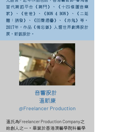
光語言。近年作品包括：香港藝術節-賽馬會
當代舞蹈平台《舞鬥》、《十四條腿音樂
家》、《爸爸》、《BON 4 BON》、《二延
體：誘發》、《回聲摺疊》、《赤鬼》等。
2017年，作品《備忘錄》入選世界劇場設計
展，新銳設計。
音響設計
溫新康
@Freelancer Production
Freelancer Production Company
溫氏為
之
始創人之一。畢業於香港演藝學院科藝學