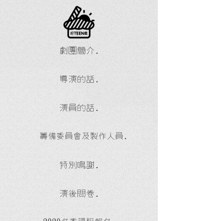
劇團簡介.
導演的話.
演員的話.
籌備委員會及製作人員.
特別鳴謝.
演後問卷.