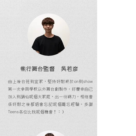
執行舞台監督 吳若彥
on
show
由上後台班到宜家，堅持好耐終於
到
第一次參與學校以外舞台劇製作。好慶幸自己
加入到謫仙呢個大家庭，出一份綿力。相信會
係好耐之後都唔會忘記呢個難忘經驗。多謝
Teens
各位比我呢個機會！：）