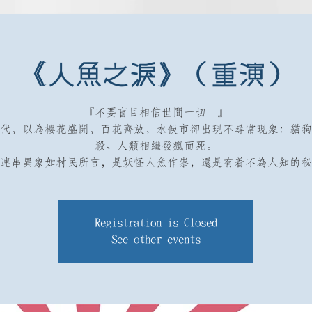
《人魚之淚》（重演）
『不要盲目相信世間一切。』
代，以為櫻花盛開，百花齊放，水俁市卻出現不尋常現象：貓狗
殺、人類相繼發瘋而死。
連串異象如村民所言，是妖怪人魚作祟，還是有着不為人知的秘
Registration is Closed
See other events