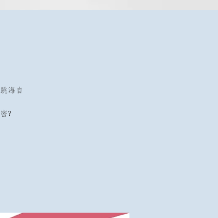
跳海自
密？