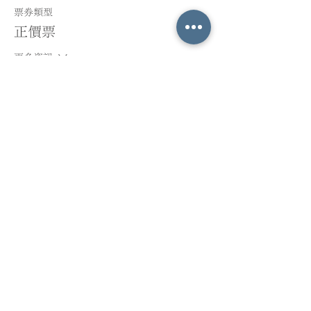
票券類型
正價票
更多資訊
價格
HK$200.00
銷售已完結
票券類型
學生票
更多資訊
價格
HK$160.00